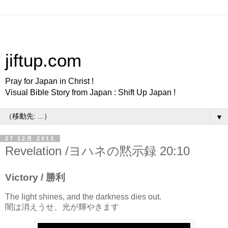
jiftup.com
Pray for Japan in Christ !
Visual Bible Story from Japan : Shift Up Japan !
▼
27 12月 2013
Revelation /ヨハネの黙示録 20:10
Victory / 勝利
The light shines, and the darkness dies out.
闇は消えうせ、光が輝やきます