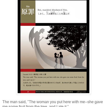
The man said, "The woman you put here with me--she gave
me some fruit from the tree, and I ate it."